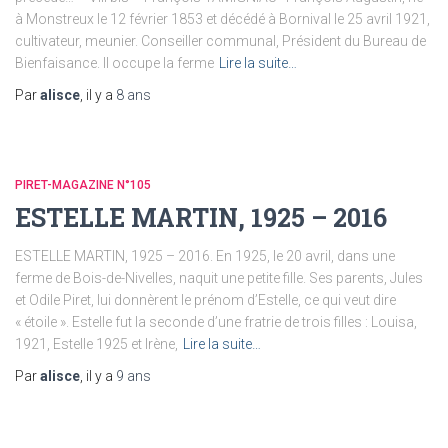
à Monstreux le 12 février 1853 et décédé à Bornival le 25 avril 1921,
cultivateur, meunier. Conseiller communal, Président du Bureau de
Bienfaisance. Il occupe la ferme
Lire la suite…
Par
alisce
, il y a
8 ans
PIRET-MAGAZINE N°105
ESTELLE MARTIN, 1925 – 2016
ESTELLE MARTIN, 1925 – 2016. En 1925, le 20 avril, dans une
ferme de Bois-de-Nivelles, naquit une petite fille. Ses parents, Jules
et Odile Piret, lui donnèrent le prénom d’Estelle, ce qui veut dire
« étoile ». Estelle fut la seconde d’une fratrie de trois filles : Louisa,
1921, Estelle 1925 et Irène,
Lire la suite…
Par
alisce
, il y a
9 ans