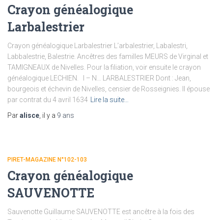
Crayon généalogique
Larbalestrier
Crayon généalogique Larbalestrier L’arbalestrier, Labalestri,
Labbalestrie, Balestrie. Ancêtres des familles MEURS de Virginal et
TAMIGNEAUX de Nivelles. Pour la filiation, voir ensuite le crayon
généalogique LECHIEN. I – N… LARBALESTRIER Dont : Jean,
bourgeois et échevin de Nivelles, censier de Rosseignies. Il épouse
par contrat du 4 avril 1634
Lire la suite…
Par
alisce
, il y a
9 ans
PIRET-MAGAZINE N°102-103
Crayon généalogique
SAUVENOTTE
Sauvenotte Guillaume SAUVENOTTE est ancêtre à la fois des