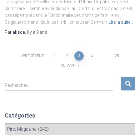
Tamigneaux de Nivelles et des Meurs d’Obaix. Ce patronyme est
plutôt rare. Il semble avoir disparu aujourd’hui ; en tout cas, il n’est
pas répertorié dans le “Dictionnaire des noms de famille en
Belgique romane” de Jules Herbillon et Jean Germain
Lire la suite…
Par
alisce
, il y a
9 ans
Pagination
PRÉCÉDENT
1
2
3
4
…
25
SUIVANT
des
R
publications
Rechercher…
e
c
h
e
Catégories
r
c
C
h
a
e