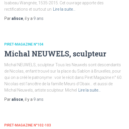
Isabeau Wangnée, 1535-2015. Cet ouvrage apporte des
rectifications et surtout un
Lire la suite…
Par
alisce
, il y a
9 ans
PIRET-MAGAZINE N°104
Michal NEUWELS, sculpteur
Michal NEUWELS, sculpteur Tous les Neuwels sont descendants
de Nicolas, enfant trouvé sur la place du Sablon à Bruxelles, pour
qui on a créé le patronyme : voir le récit dans Piret Magazine n° 60.
Nicolas est l’ancêtre de la famille Meurs d’Obaix… et aussi de
Michal Neuwels, artiste sculpteur. Michel
Lire la suite…
Par
alisce
, il y a
9 ans
PIRET-MAGAZINE N°102-103