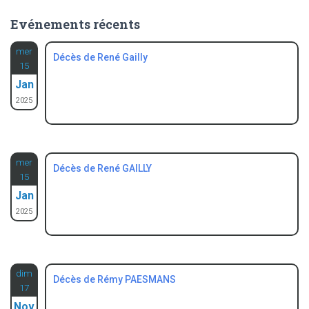
t
r
é
Evénements récents
g
:
o
mer
Décès de René Gailly
r
15
i
Jan
e
2025
s
mer
Décès de René GAILLY
15
Jan
2025
dim
Décès de Rémy PAESMANS
17
Nov