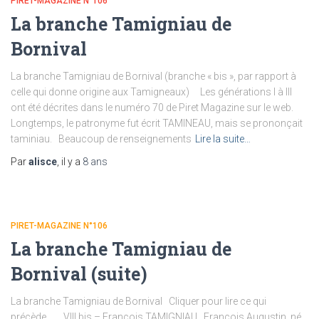
PIRET-MAGAZINE N°106
La branche Tamigniau de
Bornival
La branche Tamigniau de Bornival (branche « bis », par rapport à
celle qui donne origine aux Tamigneaux) Les générations I à III
ont été décrites dans le numéro 70 de Piret Magazine sur le web.
Longtemps, le patronyme fut écrit TAMINEAU, mais se prononçait
taminiau. Beaucoup de renseignements
Lire la suite…
Par
alisce
, il y a
8 ans
PIRET-MAGAZINE N°106
La branche Tamigniau de
Bornival (suite)
La branche Tamigniau de Bornival Cliquer pour lire ce qui
précède… VIII bis – François TAMIGNIAU François Augustin, né