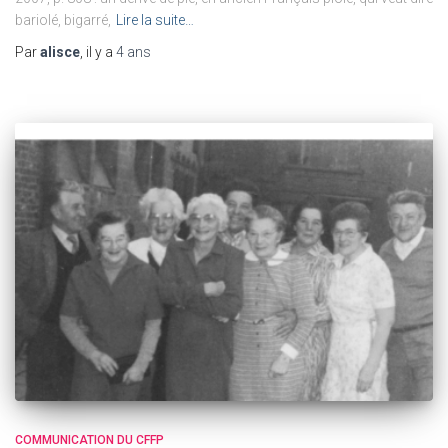
bariolé, bigarré,
Lire la suite…
Par
alisce
, il y a
4 ans
COMMUNICATION DU CFFP