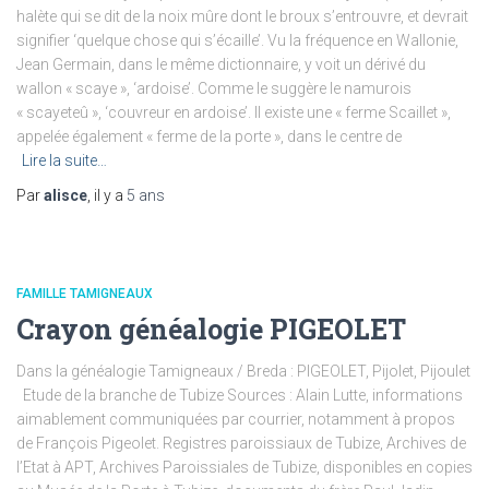
halète qui se dit de la noix mûre dont le broux s’entrouvre, et devrait
signifier ‘quelque chose qui s’écaille’. Vu la fréquence en Wallonie,
Jean Germain, dans le même dictionnaire, y voit un dérivé du
wallon « scaye », ‘ardoise’. Comme le suggère le namurois
« scayeteû », ‘couvreur en ardoise’. Il existe une « ferme Scaillet »,
appelée également « ferme de la porte », dans le centre de
Lire la suite…
Par
alisce
, il y a
5 ans
FAMILLE TAMIGNEAUX
Crayon généalogie PIGEOLET
Dans la généalogie Tamigneaux / Breda : PIGEOLET, Pijolet, Pijoulet
Etude de la branche de Tubize Sources : Alain Lutte, informations
aimablement communiquées par courrier, notamment à propos
de François Pigeolet. Registres paroissiaux de Tubize, Archives de
l’Etat à APT, Archives Paroissiales de Tubize, disponibles en copies