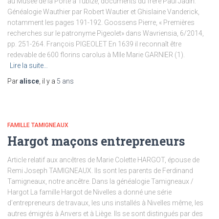
au Musée de la Porte à Tubize, documents du frère Paul Jadin.
Généalogie Wauthier par Robert Wautier et Ghislaine Vanderick,
notamment les pages 191-192. Goossens Pierre, « Premières
recherches sur le patronyme Pigeolet» dans Wavriensia, 6/2014,
pp. 251-264. François PIGEOLET En 1639 il reconnaît être
redevable de 600 florins carolus à Mlle Marie GARNIER (1).
Lire la suite…
Par
alisce
, il y a
5 ans
FAMILLE TAMIGNEAUX
Hargot maçons entrepreneurs
Article relatif aux ancêtres de Marie Colette HARGOT, épouse de
Remi Joseph TAMIGNEAUX. Ils sont les parents de Ferdinand
Tamigneaux, notre ancêtre. Dans la généalogie Tamigneaux /
Hargot La famille Hargot de Nivelles a donné une série
d’entrepreneurs de travaux, les uns installés à Nivelles même, les
autres émigrés à Anvers et à Liège. Ils se sont distingués par des