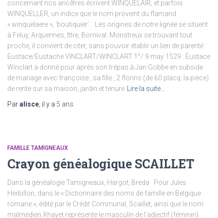
concernant nos ancêtres écrivent WINQUELAIR, et parfois
WINQUELLER, un indice que le nom provient du flamand
« winquelaere », ‘boutiquier’. Les origines de notre lignée se situent
à Feluy, Arquennes, Ittre, Bornival. Monstreux se trouvant tout
proche, il convient de citer, sans pouvoir établir un lien de parenté :
Eustace/Eustache VINCLART/WINCLART 1°/ 9 may 1529 : Eustace
Winclart a donné pour après son trépas à Jan Gobbe en subside
de mariage avec françoise , sa fille , 2 florins (de 60 placq. la pièce)
de rente sur sa maison, jardin et tenure
Lire la suite…
Par
alisce
, il y a
5 ans
FAMILLE TAMIGNEAUX
Crayon généalogique SCAILLET
Dans la généalogie Tamigneaux, Hargot, Breda Pour Jules
Herbillon, dans le « Dictionnaire des noms de famille en Belgique
romane », édité par le Crédit Communal, Scaillet, ainsi que le nom
malmédien Xhayet représente le masculin de l’adjectif (féminin)