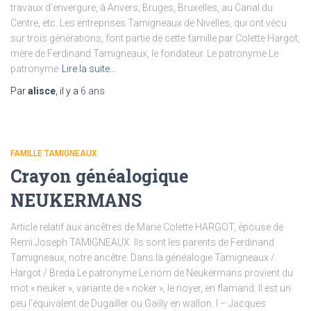
travaux d’envergure, à Anvers, Bruges, Bruxelles, au Canal du
Centre, etc. Les entreprises Tamigneaux de Nivelles, qui ont vécu
sur trois générations, font partie de cette famille par Colette Hargot,
mère de Ferdinand Tamigneaux, le fondateur. Le patronyme Le
patronyme
Lire la suite…
Par
alisce
, il y a
6 ans
FAMILLE TAMIGNEAUX
Crayon généalogique
NEUKERMANS
Article relatif aux ancêtres de Marie Colette HARGOT, épouse de
Remi Joseph TAMIGNEAUX. Ils sont les parents de Ferdinand
Tamigneaux, notre ancêtre. Dans la généalogie Tamigneaux /
Hargot / Breda Le patronyme Le nom de Neukermans provient du
mot « neuker », variante de « noker », le noyer, en flamand. Il est un
peu l’équivalent de Dugailler ou Gailly en wallon. I – Jacques