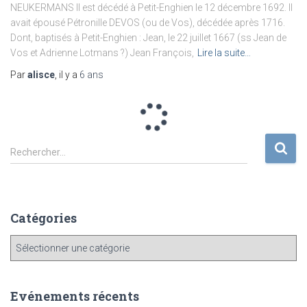
NEUKERMANS Il est décédé à Petit-Enghien le 12 décembre 1692. Il
avait épousé Pétronille DEVOS (ou de Vos), décédée après 1716.
Dont, baptisés à Petit-Enghien : Jean, le 22 juillet 1667 (ss Jean de
Vos et Adrienne Lotmans ?) Jean François,
Lire la suite…
Par
alisce
, il y a
6 ans
R
Rechercher…
e
c
h
e
Catégories
r
c
C
h
a
e
t
r
é
Evénements récents
g