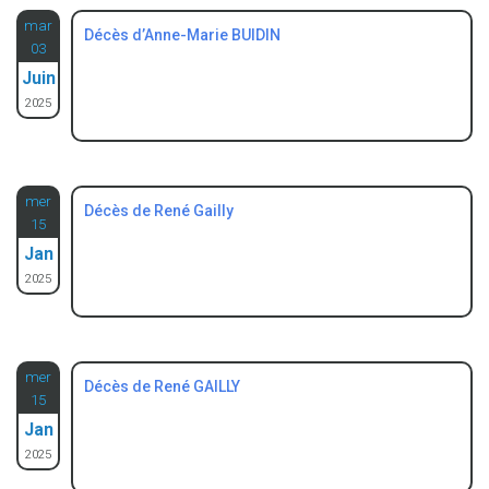
:
o
mar
Décès d’Anne-Marie BUIDIN
r
03
i
Juin
e
2025
s
mer
Décès de René Gailly
15
Jan
2025
mer
Décès de René GAILLY
15
Jan
2025