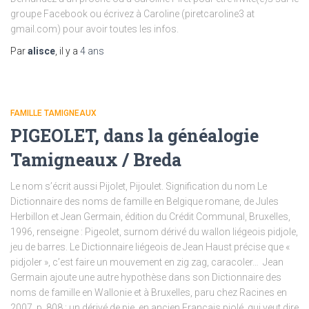
groupe Facebook ou écrivez à Caroline (piretcaroline3 at
gmail.com) pour avoir toutes les infos.
Par
alisce
, il y a
4 ans
FAMILLE TAMIGNEAUX
PIGEOLET, dans la généalogie
Tamigneaux / Breda
Le nom s’écrit aussi Pijolet, Pijoulet. Signification du nom Le
Dictionnaire des noms de famille en Belgique romane, de Jules
Herbillon et Jean Germain, édition du Crédit Communal, Bruxelles,
1996, renseigne : Pigeolet, surnom dérivé du wallon liégeois pidjole,
jeu de barres. Le Dictionnaire liégeois de Jean Haust précise que «
pidjoler », c’est faire un mouvement en zig zag, caracoler… Jean
Germain ajoute une autre hypothèse dans son Dictionnaire des
noms de famille en Wallonie et à Bruxelles, paru chez Racines en
2007, p. 808 : un dérivé de pie, en ancien Français piolé, qui veut dire