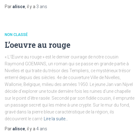
Par
alisce
, il y a
3 ans
NON CLASSÉ
L’oeuvre au rouge
« L’Œuvre au rouge » est le dernier ouvrage de notre cousin
Raymond GOEMANS, un roman qui se passe en grande partie à
Nivelles et qui traite du trésor des Templiers, ce mystérieux trésor
enterré depuis des siècles. 4e de couverture Ville de Nivelles,
Wallonie, Belgique, milieu des années 1950. Le jeune Jan van Nijvel
décide d’explorer une toute dernière fois les ruines d’une chapelle
sur le point d’être rasée. Secondé par son fidèle cousin, il emprunte
un passage secret qui les mène à une crypte. Sur le mur du fond,
gravé dans la pierre bleue caractéristique de la région, ils
découvrent le carré
Lire la suite…
Par
alisce
, il y a
4 ans